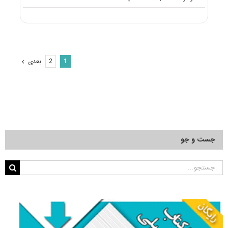
دانلود
سؤالات
آزمون
دکتری
۹۵
مجموعه
بعدی
2
1
حسابداری
و
مالی
کد
۲۱۰۸
جست و جو
جستجو
برای: