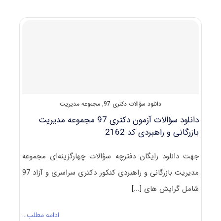
دکتری
رشته
ﻣﺪﻳﺮﻳﺖ
ﺑﺎزرﮔﺎنی
و
راﻫﺒﺮدی
دانلود سؤالات دکتری 97
,
مجموعه مدیریت
دانلود سؤالات آزمون دکتری 97 مجموعه مدیریت
بازرگانی و راهبردی کد 2162
جهت دانلود رایگان دفترچه سؤالات چهارگزینه‌ای مجموعه
مدیریت بازرگانی و راهبردی کنکور دکتری سراسری و آزاد 97
شامل گرایش های‌
[...]
ادامه مطلب…