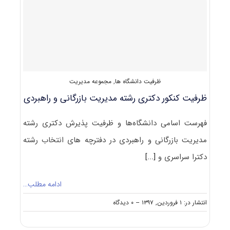
۱۴۰۳
ظرفیت دانشگاه ها
,
مجموعه مدیریت
ظرفیت کنکور دکتری رشته ﻣﺪﻳﺮﻳﺖ ﺑﺎزرﮔﺎنی و راﻫﺒﺮدی
فهرست اسامی دانشگاه‌ها و ظرفیت پذیرش دکتری رشته
ﻣﺪﻳﺮﻳﺖ ﺑﺎزرﮔﺎنی و راﻫﺒﺮدی در دفترچه های انتخاب رشته
دکترا سراسری و
[...]
ادامه مطلب…
on
انتشار در: ۱ فروردین, ۱۳۹۷
--
۰ دیدگاه
ظرفیت
کنکور