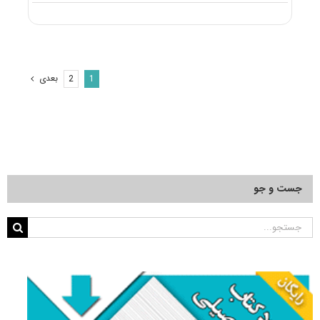
سرفصل
ها
و
عناوین
دروس
امتحانی
بعدی
2
1
آزمون
دکتری
مدیریت
بازرگانی
و
مدیریت
راهبردی
جست و جو
جستجو
برای: