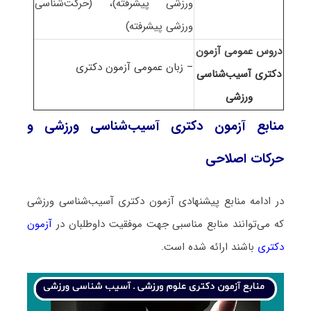
ورزشی ﭘﻴﺸﺮﻓﺘﻪ)، (ﺣﺮﻛﺖﺷﻨﺎسی
ورزشی ﭘﻴﺸﺮﻓﺘﻪ)
دروس عمومی آزمون
– زبان عمومی آزمون دکتری
دکتری آسیب‌شناسی
ورزشی
منابع آزمون دکتری آسیب‌شناسی ورزشی و
حرکات اصلاحی
در ادامه منابع پیشنهادی آزمون دکتری آسیب‌شناسی ورزشی
که می‌توانند منابع مناسبی جهت موفقیت داوطلبان در
آزمون
دکتری
باشند ارائه شده است.