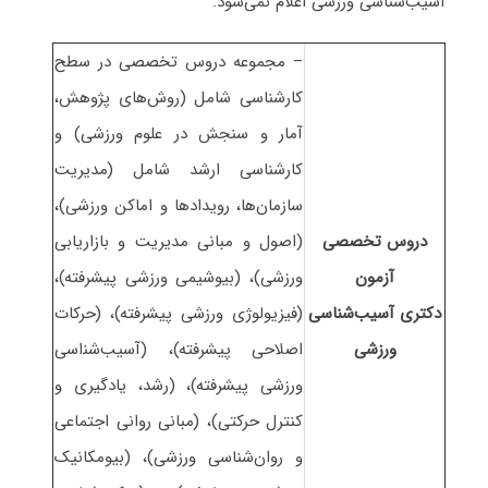
آسیب‌شناسی ورزشی اعلام نمی‌شود.
– مجموعه دروس تخصصی در سطح
کارشناسی شامل (روشﻫﺎی ﭘﮋوﻫﺶ،
آﻣﺎر و ﺳﻨﺠﺶ در ﻋﻠﻮم ورزشی) و
کارشناسی ارشد شامل (ﻣﺪﻳﺮﻳﺖ
ﺳﺎزﻣﺎنﻫﺎ، روﻳﺪادﻫﺎ و اﻣﺎﻛﻦ ورزشی)،
دروس تخصصی
(اﺻﻮل و ﻣﺒﺎنی ﻣﺪﻳﺮﻳﺖ و ﺑﺎزارﻳﺎبی
آزمون
ورزشی)، (ﺑﻴﻮشیمی ورزشی ﭘﻴﺸﺮﻓﺘﻪ)،
دکتری آسیب‌شناسی
(ﻓﻴﺰﻳﻮﻟﻮژی ورزشی ﭘﻴﺸﺮﻓﺘﻪ)، (ﺣﺮﻛﺎت
ورزشی
اﺻﻼحی ﭘﻴﺸﺮﻓﺘﻪ)، (آﺳﻴﺐﺷﻨاسی
ورزشی ﭘﻴﺸﺮﻓﺘﻪ)، (رﺷﺪ، ﻳﺎدﮔﻴﺮی و
ﻛﻨﺘﺮل ﺣﺮکتی)، (ﻣﺒﺎنی روانی اﺟﺘﻤﺎعی
و روانﺷﻨﺎسی ورزشی)، (ﺑﻴﻮﻣﻜﺎنیک