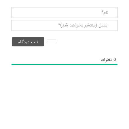
نام*
ایمیل
(منتشر
نخواهد
شد)*
0
نظرات