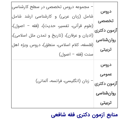
– مجموعه دروس تخصصی در سطح کارشناسی
دروس
شامل (زبان عربی) و کارشناسی ارشد شامل
تخصصی
(علوم قرآنی، تفسیر، حدیث)، (فقه – اصول)،
آزمون دکتری
(ادیان و عرفان)، (تاریخ و تمدن ملل اسلامی)،
روان‌شناسی
(فلسفه، کلام اسلامی، منطق)، دروس ویژه اهل
تربیتی
سنت (فقه – اصول)
دروس
عمومی
– زبان (انگلیسی، فرانسه، آلمانی)
آزمون دکتری
روان‌شناسی
تربیتی
منابع آزمون دکتری فقه شافعی