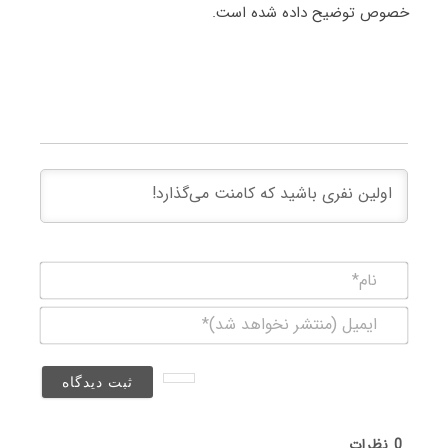
خصوص توضیح داده شده است.
نام*
ایمیل
(منتشر
نخواهد
شد)*
0
نظرات