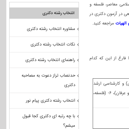
لامی معاصر، فلسفه و
انتخاب رشته دکتری
عی در آزمون دکتری در
الهیات
مراجعه کنید.
مشاوره انتخاب رشته دکتری
نکات انتخاب رشته دکتری
فارغ از این که کدام
راهنمای انتخاب رشته دکتری
حدنصاب تراز دعوت به مصاحبه
کارشناسی شامل ۲- (زبان عربی) و کارشناسی ارشد
دکتری
شامل ۳- (علوم قرآنی، تفسیر، حدیث)، ۴- (فقه – اصول)، ۵- (ادیان و عرفان)، ۶- (فلسفه،
انتخاب رشته دکتری پیام نور
با چه رتبه ای دکتری کجا قبول
میشم؟