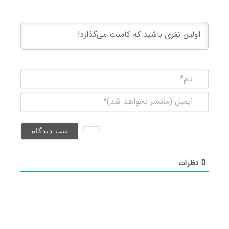
نام*
ایمیل
(منتشر
نخواهد
شد)*
0
نظرات