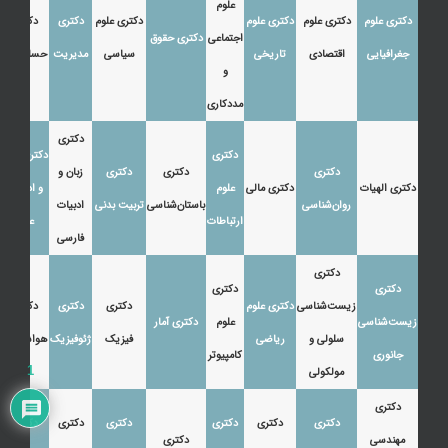
علوم
دکتری علوم
دکتری علوم
دکتری علوم
دکتری علوم
دکتری
دکتری
اجتماعی
دکتری حقوق
جغرافیایی
اقتصادی
تاریخی
سیاسی
مدیریت
حسابداری
و
مددکاری
دکتری
دکتری
دکتری زبان
دکتری
دکتری
دکتری
زبان و
دکتری الهیات
دکتری مالی
علوم
و ادبیات
روان‌شناسی
باستان‌شناسی
تربیت بدنی
ادبیات
ارتباطات
عرب
فارسی
دکتری
دکتری
دکتری
زیست‌شناسی
دکتری علوم
دکتری
دکتری
دکتری
زیست‌شناسی
علوم
دکتری آمار
سلولی و
ریاضی
فیزیک
ژئوفیزیک
هواشناسی
جانوری
کامپیوتر
1
مولکولی
دکتری
دکتری
دکتری
دکتری
دکتری
دکتری
دکتری
مهندسی
دکتری