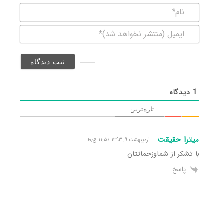
نام*
ایمیل
(منتشر
نخواهد
شد)*
1
دیدگاه
تازه‌ترین
میترا حقیقت
اردیبهشت ۹, ۱۳۹۳ ۱۱:۵۶ ق٫ظ
با تشکر از شماوزحماتتان
پاسخ