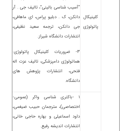
“آسیب شناسی بالینی”، تالیف جی . آر
کلینیکال
دانکن، ک . دبلیو پراس، ای ماهافی،
پاتولوژی
جی دانکن، ترجمه سعید نظیفی،
انتشارات دانشگاه شیراز.
۳- ضروریات کلینیکال پاتولوژی:
هماتولوژی دامپزشکی، تالیف عزت اله
فتحی، انتشارات پژوهش های
دانشگاه.
۱ -باکتری شناسی واکر (عمومی-
اختصاصی)، مترجمان حبیب ضیغمی،
داود اسماعیلی و بهاره حاجی خانی،
انتشارات اندیشه رفیع.