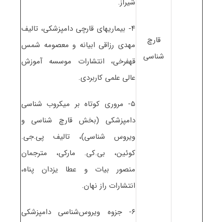
شیراز.
۴- بیماریهای قارچی دامپزشکی، تالیف
قارچ
مهدی رزاقی ابیانه و معصومه شمس
شناسی
قهفرخی، انتشارات موسسه آموزش
عالی علمی کاربردی.
۵- مروری کوتاه بر میکروب شناسی
دامپزشکی (بخش قارچ شناسی و
ویروس شناسی)، تالیف پی.جی.
کوئین، بی.کی. مارکی، مترجمان
منصور بیات و عطا یزدان پناه،
انتشارات راز نهان.
۶- جزوه ویروس‌شناسی دامپزشکی