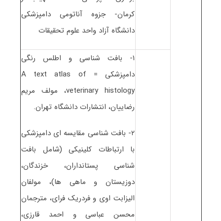
کرمان- جزوه آناتومی دامپزشکی
دانشگاه آزاد واحد علوم تحقیقات
۱- بافت شناسی و اطلس رنگی
دامپزشکی = A text atlas of
veterinary histology، مولف مریم
رضاییان، انتشارات دانشگاه تهران.
۲- بافت شناسی مقایسه ای دامپزشکی
با ارتباطات کلینیکی (شامل بافت
شناسی پستانداران، خزندگان،
دوزیستان و ماهی ها)، مولفان
الیزابت اوی و فردریک فرای، مترجمان
محسن عباسی و احمد قارزی،