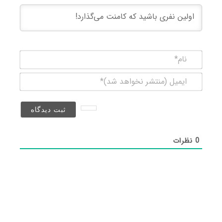
نام*
ایمیل
(منتشر
نخواهد
شد)*
0
نظرات