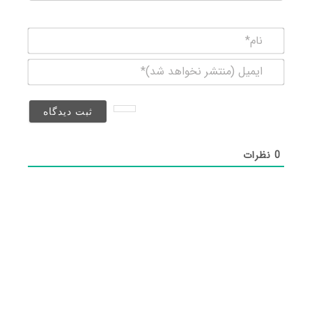
نام*
ایمیل
(منتشر
نخواهد
شد)*
0
نظرات