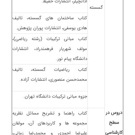
اذانچیلر، انتشارات حفیظ.
گسسته
کتاب ساختمان های گسسته، تالیف
هادی یوسفی، انتشارات پوران پژوهش.
کتاب مبانی ترکیبات (رشته ریاضی)،
مولف شهریار فرهمندراد، انتشارات
دانشگاه پیام نور.
کتاب ریاضیات گسسته، تالیف
محمدحسن منصوری، انتشارات آزاده.
جزوه مبانی ترکیبات دانشگاه تهران.
دروس در
کتاب راهنما و تشریح مسائل نظریه
سطح
مجموعه ها و کاربردهای آن، مولفان
کارشناسی
علیرضا احمدی و محمدرضا زمانی،