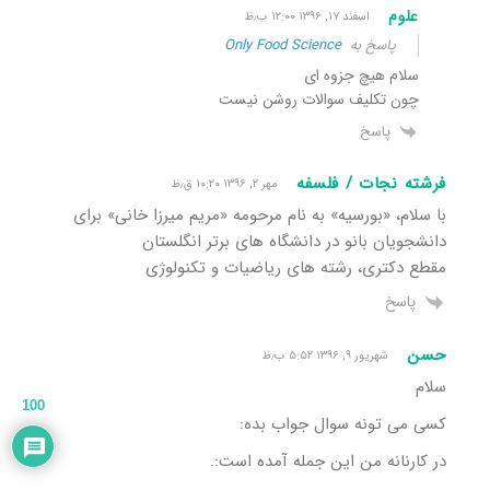
علوم
اسفند ۱۷, ۱۳۹۶ ۱۲:۰۰ ب٫ظ
پاسخ به
Only Food Science
سلام هیچ جزوه ای
چون تکلیف سوالات روشن نیست
پاسخ
فرشته نجات / فلسفه
مهر ۲, ۱۳۹۶ ۱۰:۲۰ ق٫ظ
با سلام، «بورسیه» به نام مرحومه «مریم میرزا خانی» برای
دانشجویان بانو در دانشگاه های برتر انگلستان
مقطع دکتری، رشته های ریاضیات و تکنولوژی
پاسخ
حسن
شهریور ۹, ۱۳۹۶ ۵:۵۲ ب٫ظ
سلام
100
کسی می تونه سوال جواب بده:
در کارنانه من این جمله آمده است:.