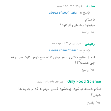
محمد
دی ۱۳, ۱۳۹۷ ۱:۳۶ ب٫ظ
پاسخ به
alireza shariatmadar
با سلام
میتونید راهنمایی ام کنید؟
پاسخ
رحیمی
فروردین ۶, ۱۳۹۹ ۴:۰۶ ب٫ظ
پاسخ به
alireza shariatmadar
امسال منابع دکتری علوم عوض شده منبع درس کارشناسی ارشد
چی هست؟؟؟
پاسخ
Only Food Science
مهر ۲۴, ۱۳۹۶ ۱۱:۰۹ ب٫ظ
سلام خسته نباشید. ببخشید کسی میدونه کدام جزوه ها
خوبن؟
پاسخ