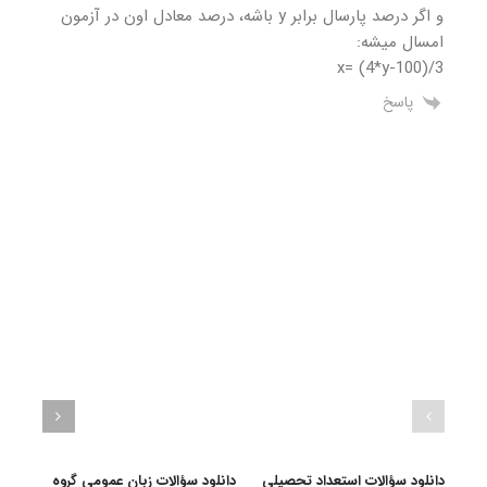
و اگر درصد پارسال برابر y باشه، درصد معادل اون در آزمون
امسال میشه:
x= (4*y-100)/3
پاسخ
دانلود سؤالات استعداد تحصیلی
دانلود سؤالات زبان عمومی گروه
دانلو