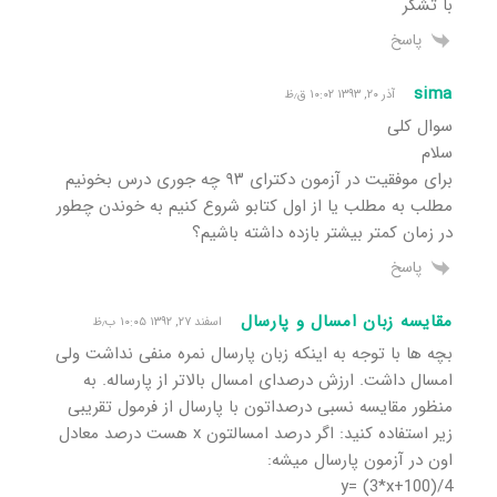
با تشکر
پاسخ
sima
آذر ۲۰, ۱۳۹۳ ۱۰:۰۲ ق٫ظ
سوال کلی
سلام
برای موفقیت در آزمون دکترای ۹۳ چه جوری درس بخونیم
مطلب به مطلب یا از اول کتابو شروع کنیم به خوندن چطور
در زمان کمتر بیشتر بازده داشته باشیم؟
پاسخ
مقایسه زبان امسال و پارسال
اسفند ۲۷, ۱۳۹۲ ۱۰:۰۵ ب٫ظ
بچه ها با توجه به اینکه زبان پارسال نمره منفی نداشت ولی
امسال داشت. ارزش درصدای امسال بالاتر از پارساله. به
منظور مقایسه نسبی درصداتون با پارسال از فرمول تقریبی
زیر استفاده کنید: اگر درصد امسالتون x هست درصد معادل
اون در آزمون پارسال میشه:
y= (3*x+100)/4