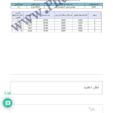
5.5K
نام*