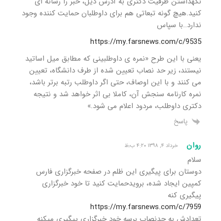
نگهداشتن ظرفیت دکتری به آدرس ذیل، خبر را رسانه ای
کنید.هیچ گونه تبعاتی هم برای داوطلبان حمایت کننده وجود
ندارد..با سپاس
https://my.farsnews.com/c/9535
یعنی با این طرح «نمره ی داوطلبینی که مطابق میل اساتید
نیستند، زیر حد نصاب تعیین شده از طرف دانشگاه، تعیین
می کنند و با این اوصاف، حتی اگر داوطلب رتبه برتر باشد،
نمره کارنامه سنجش آن، کاملا بی اثر خواهد شد و نتیجه
دکتری داوطلب، مردود اعلام می شود.»
پاسخ
روان
خرداد ۴, ۱۳۹۸ ۴:۲۰ ب٫ظ
سلام
دوستان برای پیگیری این ظلم در صفحه خبرگزاری فارس
کمپین ایجاد شده، برویدحمایت کنید تا خود خبرگزاری
پیگیری کنه
https://my.farsnews.com/c/7959
تعدادش به حدنصاب برسه خود خبرگزاری پیگیری میکنه