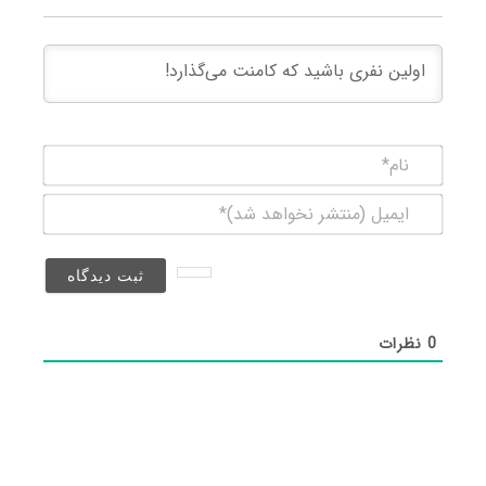
نام*
ایمیل
(منتشر
نخواهد
شد)*
0
نظرات