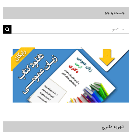
جست و جو
جستجو
برای:
شهریه دکتری