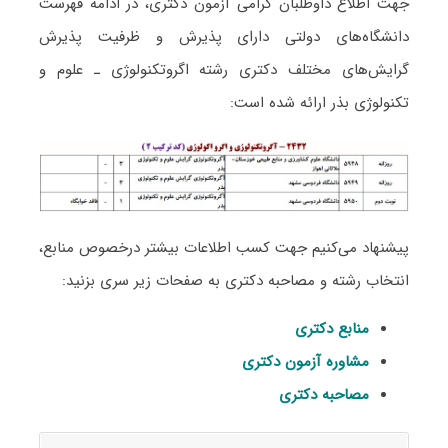
جهت اطلاع داوطلبان گرامی آزمون دکتری، در ادامه فهرست
دانشگاه‌های دولتی دارای پذیرش و ظرفیت پذیرش
گرایش‌های مختلف دکتری رشته اﮔﺮوﺗﻜﻨﻮﻟﻮژی ـ علوم و
تکنولوژی ﺑﺬر ارائه شده است:
پیشنهاد می‌کنیم جهت کسب اطلاعات بیشتر درخصوص منابع،
انتخاب رشته و مصاحبه دکتری به صفحات زیر سری بزنید:
منابع دکتری
مشاوره آزمون دکتری
مصاحبه دکتری