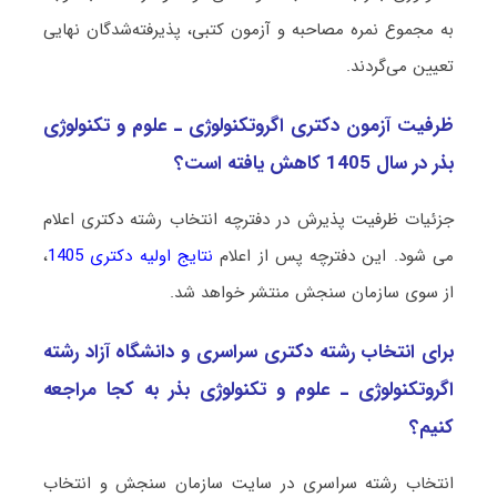
به مجموع نمره مصاحبه و آزمون کتبی، پذیرفته‌شدگان نهایی
تعیین می‌گردند.
ظرفیت آزمون دکتری اﮔﺮوﺗﻜﻨﻮﻟﻮژی ـ علوم و تکنولوژی
ﺑﺬر در سال 1405 کاهش یافته است؟
جزئیات ظرفیت پذیرش در دفترچه انتخاب رشته دکتری اعلام
می شود. این دفترچه پس از اعلام
نتایج اولیه دکتری 1405
،
از سوی سازمان سنجش منتشر خواهد شد.
برای انتخاب رشته دکتری سراسری و دانشگاه آزاد رشته
اﮔﺮوﺗﻜﻨﻮﻟﻮژی ـ علوم و تکنولوژی ﺑﺬر به کجا مراجعه
کنیم؟
انتخاب رشته سراسری در سایت سازمان سنجش و انتخاب