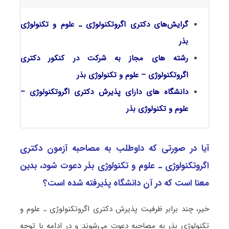
گرایش‌های دکتری اﮔﺮوﺗﻜﻨﻮﻟﻮژی ـ علوم و تکنولوژی
ﺑﺬر
رشته های مجاز به شرکت در کنکور دکتری
اﮔﺮوﺗﻜﻨﻮﻟﻮژی – علوم و تکنولوژی بذر
دانشگاه های دارای پذیرش دکتری اﮔﺮوﺗﻜﻨﻮﻟﻮژی –
علوم و تکنولوژی بذر
آیا در صورتی که داوطلب به مصاحبه آزمون دکتری
اﮔﺮوﺗﻜﻨﻮﻟﻮژی ـ علوم و تکنولوژی ﺑﺬر دعوت شود، بدین
معنا است که در آن دانشگاه پذیرفته شده است؟
خیر، چند برابر ظرفیت پذیرش دکتری اﮔﺮوﺗﻜﻨﻮﻟﻮژی ـ علوم و
تکنولوژی ﺑﺬر به مصاحبه دعوت می‌شوند و در ادامه با توجه