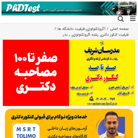
فتن
ه
حتوا
صفحه اصلی
آگروتکنولوژی
,
ظرفیت دانشگاه ها
ظرفیت کنکور دکتری رشته اﮔﺮوﺗﻜﻨﻮﻟﻮژی ـ ﺑﺬر