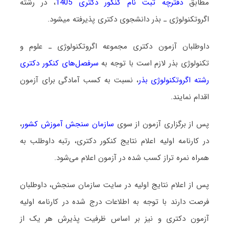
مطابق
دفترچه ثبت نام کنکور دکتری 1405
، در رشته
اﮔﺮوﺗﻜﻨﻮﻟﻮژی ـ ﺑﺬر دانشجوی دکتری پذیرفته میشود.
داوطلبان آزمون دکتری مجموعه اﮔﺮوﺗﻜﻨﻮﻟﻮژی ـ علوم و
تکنولوژی ﺑﺬر لازم است با توجه به
سرفصل‌های کنکور دکتری
رشته اگروﺗﻜﻨﻮﻟﻮژی ﺑﺬر
، نسبت به کسب آمادگی برای آزمون
اقدام نمایند.
پس از برگزاری آزمون از سوی
سازمان سنجش آموزش کشور
،
در کارنامه اولیه اعلام نتایج کنکور دکتری، رتبه داوطلب به
همراه نمره تراز کسب شده در آزمون اعلام می‌شود.
پس از اعلام نتایج اولیه در سایت سازمان سنجش، داوطلبان
فرصت دارند با توجه به اطلاعات درج شده در کارنامه اولیه
آزمون دکتری و نیز بر اساس ظرفیت پذیرش هر یک از