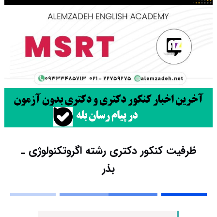
ظرفیت کنکور دکتری رشته اﮔﺮوﺗﻜﻨﻮﻟﻮژی ـ
ﺑﺬر