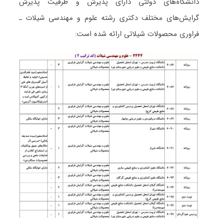
دانشگاه‌های دولتی دارای پذیرش و ظرفیت پذیرش
گرایش‌های مختلف دکتری رشته ﻋﻠﻮم و مهندسی ﺷﻴﻼت ـ
ﻓﺮاوری ﻣﺤﺼﻮﻻت شیلاتی ارائه شده است: