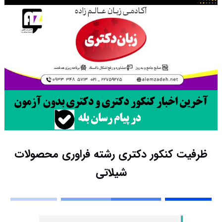
ظرفیت کنکور دکتری رشته ﻓﺮاوری ﻣﺤﺼﻮﻻت
شیلاتی