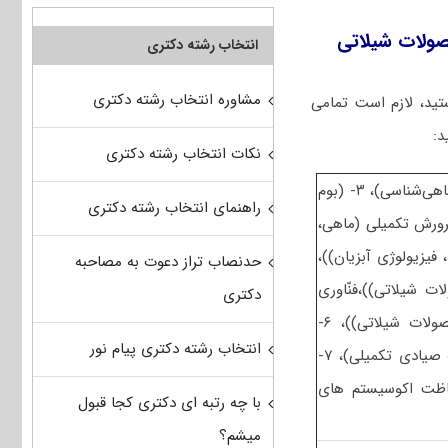
صولات شیلاتی
انتخاب رشته دکتری
مشاوره انتخاب رشته دکتری
ید، لازم است تمامی
د:
نکات انتخاب رشته دکتری
– مجموعه دروس تخصصی در سطح کارشناسی شامل ۲- (اکولوژی و ماهی‌شناسی)، ۳- (بوم
راهنمای انتخاب رشته دکتری
 کارشناسی ارشد شامل ۴- (تکثیر و پرورش تکمیلی (ماهی،
فیزیولوژی آبزیان))،
حدنصاب تراز دعوت به مصاحبه
ت شیلاتی))،فنّاوری
دکتری
آبزیان(بیوتکنولوژی فراورده های شیلاتی، کنترل کیفی تکمیلی محصولات شیلاتی))، ۶-
انتخاب رشته دکتری پیام نور
(فنّاوری پیشرفته صید، طراحی ادوات صیادی، شناسایی آلات و ادوات صیادی تکمیلی)، ۷-
حفاظت اکوسیستم های
با چه رتبه ای دکتری کجا قبول
میشم؟