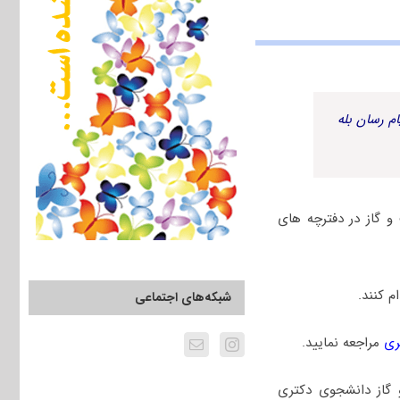
م رسان بله
و ﮔﺎز در دفترچه های
 کنند.
شبکه‌های اجتماعی
ری
مراجعه نمایید.
و ﮔﺎز دانشجوی دکتری