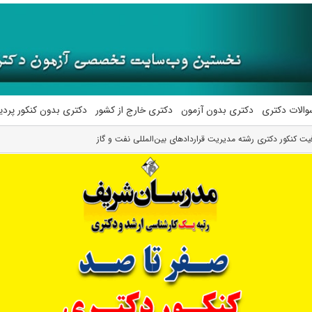
والات دکتری
دکتری بدون آزمون
دکتری خارج از کشور
دکتری بدون کنکور پرد
یت کنکور دکتری رشته ﻣﺪﻳﺮﻳﺖ ﻗﺮاردادﻫﺎی ﺑﻴﻦالمللی ﻧﻔﺖ و ﮔﺎز