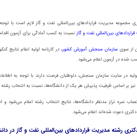
ری مجموعه ﻣﺪﻳﺮﻳﺖ ﻗﺮاردادﻫﺎی ﺑﻴﻦالمللی ﻧﻔﺖ و ﮔﺎز لازم است با توجه 
ﺮاردادﻫﺎی ﺑﻴﻦالمللی ﻧﻔﺖ و ﮔﺎز
نسبت به کسب آمادگی برای آزمون اقدام ن
ن از سوی
سازمان سنجش آموزش کشور
،
در کارنامه اولیه اعلام نتایج کنک
سب شده در آزمون اعلام می‌شود.
اولیه در سایت سازمان سنجش، داوطلبان فرصت دارند با توجه به اطلاعات
 نیز بر اساس ظرفیت پذیرش هر یک از دانشگاه‌ها، نسبت به انتخاب رشته دک
 نمره تراز مدنظر دانشگاه‌ها، نتایج انتخاب رشته اعلام می‌شود و اس
دکتری دعوت شده‌اند اعلام می‌شود.
ری رشته ﻣﺪﻳﺮﻳﺖ ﻗﺮاردادﻫﺎی ﺑﻴﻦالمللی ﻧﻔﺖ و ﮔﺎز در دان