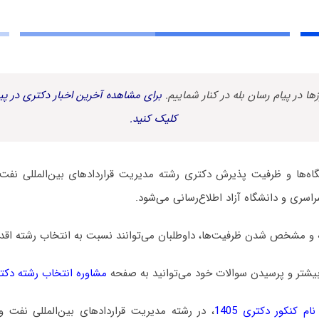
زها در پیام رسان بله در کنار شماییم.
برای مشاهده آخرین اخبار دکتری در پیا
کلیک کنید.
ه‌ها و ظرفیت پذیرش دکتری رشته ﻣﺪﻳﺮﻳﺖ ﻗﺮاردادﻫﺎی ﺑﻴﻦالمللی ﻧﻔﺖ 
اسری و دانشگاه آزاد اطلاع‌رسانی می‌شود.
 و مشخص شدن ظرفیت‌ها، داوطلبان می‌توانند نسبت به انتخاب رشته اقدام
یشتر و پرسیدن سوالات خود می‌توانید به صفحه
مشاوره انتخاب رشته دکت
م کنکور دکتری 1405
، در رشته ﻣﺪﻳﺮﻳﺖ ﻗﺮاردادﻫﺎی ﺑﻴﻦالمللی ﻧﻔﺖ 