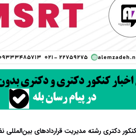
کور دکتری رشته ﻣﺪﻳﺮﻳﺖ ﻗﺮاردادﻫﺎی ﺑﻴﻦالمللی ﻧﻔ