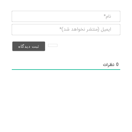
نام*
ایمیل
(منتشر
نخواهد
شد)*
0
نظرات