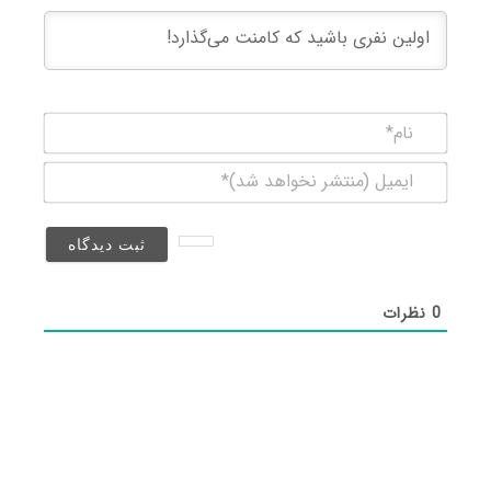
نام*
ایمیل
(منتشر
نخواهد
شد)*
0
نظرات