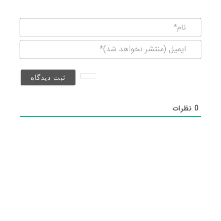
نام*
ایمیل
(منتشر
نخواهد
شد)*
0
نظرات