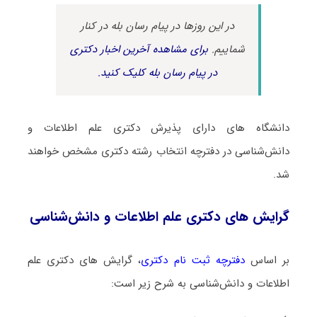
در این روزها در پیام رسان بله در کنار
شماییم.
برای مشاهده آخرین اخبار دکتری
در پیام رسان بله کلیک کنید.
دانشگاه های دارای پذیرش دکتری ﻋﻠﻢ اﻃﻼﻋﺎت و
داﻧﺶﺷﻨﺎسی در دفترچه انتخاب رشته دکتری مشخص خواهند
شد.
گرایش های دکتری ﻋﻠﻢ اﻃﻼﻋﺎت و داﻧﺶﺷﻨﺎسی
بر اساس
دفترچه ثبت نام دکتری
، گرایش های دکتری ﻋﻠﻢ
اﻃﻼﻋﺎت و داﻧﺶﺷﻨﺎسی به شرح زیر است: