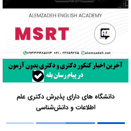
دانشگاه های دارای پذیرش دکتری ﻋﻠﻢ
اﻃﻼﻋﺎت و داﻧﺶﺷﻨﺎسی