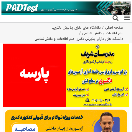
فتن
ه
حتوا
صفحه اصلی
دانشگاه های دارای پذیرش دکتری
,
علم اطلاعات و دانش شناسی
دانشگاه های دارای پذیرش دکتری ﻋﻠﻢ اﻃﻼﻋﺎت و داﻧﺶﺷﻨﺎسی