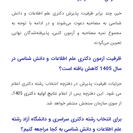
خیر، چند برابر ظرفیت پذیرش دکتری ﻋﻠﻢ اﻃﻼﻋﺎت و داﻧﺶ
ﺷﻨﺎسی به مصاحبه دعوت می‌شوند و در ادامه با توجه به
مجموع نمره مصاحبه و آزمون کتبی، پذیرفته‌شدگان نهایی
تعیین می‌گردند.
ظرفیت آزمون دکتری ﻋﻠﻢ اﻃﻼﻋﺎت و داﻧﺶ ﺷﻨﺎسی در
سال 1405 کاهش یافته است؟
جزئیات ظرفیت پذیرش در دفترچه انتخاب رشته دکتری اعلام
می شود. این دفترچه پس از اعلام
نتایج اولیه دکتری 1405
،
از سوی سازمان سنجش منتشر خواهد شد.
برای انتخاب رشته دکتری سراسری و دانشگاه آزاد رشته
ﻋﻠﻢ اﻃﻼﻋﺎت و داﻧﺶ ﺷﻨﺎسی به کجا مراجعه کنیم؟