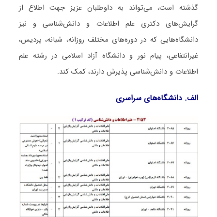
گذشته است، می‌تواند به داوطلبان عزیز جهت اطلاع از
گرایش‌های دکتری ﻋﻠﻢ اﻃﻼﻋﺎت و داﻧﺶﺷﻨﺎسی و نیز
دانشگاه‌هایی که در دوره‌های مختلف روزانه، شبانه، پردیس،
غیرانتفاعی، پیام نور و دانشگاه آزاد اﺳﻼمی در رشته ﻋﻠﻢ
اﻃﻼﻋﺎت و داﻧﺶﺷﻨﺎسی پذیرش دارند، کمک کند.
الف. دانشگاه‌های سراسری