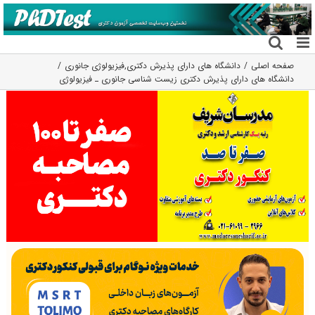
فتن
ه
حتوا
صفحه اصلی
دانشگاه های دارای پذیرش دکتری
,
فیزیولوژی جانوری
دانشگاه های دارای پذیرش دکتری زیست شناسی ﺟﺎﻧﻮری ـ ﻓﻴﺰﻳﻮﻟﻮژی