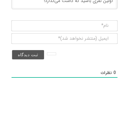
نام*
ایمیل
(منتشر
نخواهد
شد)*
0
نظرات