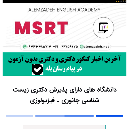
دانشگاه های دارای پذیرش دکتری زیست
شناسی ﺟﺎﻧﻮری ـ ﻓﻴﺰﻳﻮﻟﻮژی