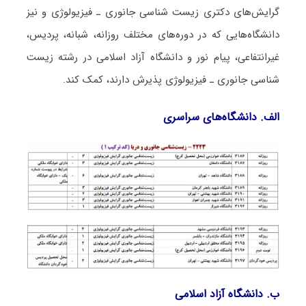
گرایش‌های دکتری زیست شناسی ﺟﺎﻧﻮری ـ ﻓﻴﺰﻳﻮﻟﻮژی و نیز
دانشگاه‌هایی که در دوره‌های مختلف روزانه، شبانه، پردیس،
غیرانتفاعی، پیام نور و دانشگاه آزاد اﺳﻼمی در رشته زیست
شناسی ﺟﺎﻧﻮری ـ ﻓﻴﺰﻳﻮﻟﻮژی پذیرش دارند، کمک کند.
الف. دانشگاه‌های سراسری
ب. دانشگاه آزاد اﺳﻼمی