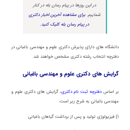
در این روزها در پیام رسان بله در کنار
شماییم.
برای مشاهده آخرین اخبار دکتری
در پیام رسان بله کلیک کنید.
دانشگاه های دارای پذیرش دکتری علوم و مهندسی باغبانی در
دفترچه انتخاب رشته دکتری مشخص خواهند شد.
گرایش های دکتری علوم و مهندسی باغبانی
بر اساس
دفترچه ثبت نام دکتری
، گرایش های دکتری علوم و
مهندسی باغبانی به شرح زیر است:
۱) ﻓﻴﺰﻳﻮﻟﻮژی ﺗﻮﻟﻴﺪ و ﭘﺲ از ﺑﺮداﺷﺖ ﮔﻴﺎﻫﺎن ﺑﺎﻏﺒﺎنی