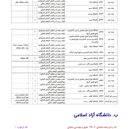
ب. دانشگاه آزاد اﺳﻼمی