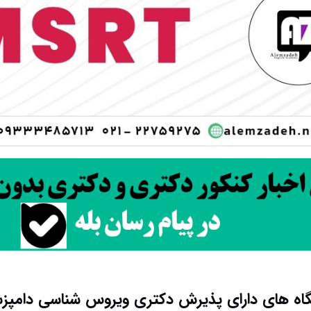
اه های دارای پذیرش دکتری وﻳﺮوس ﺷﻨﺎسی دامپز