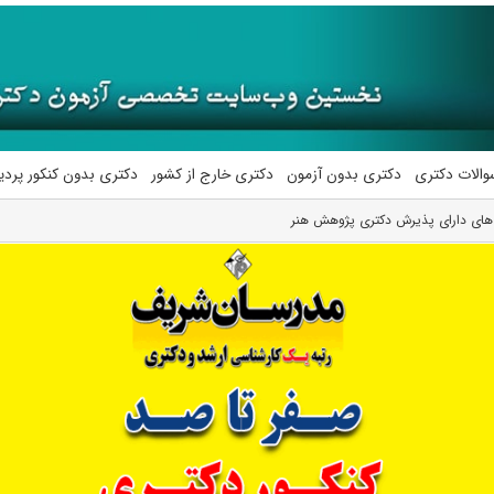
والات دکتری
دکتری بدون آزمون
دکتری خارج از کشور
دکتری بدون کنکور پرد
 های دارای پذیرش دکتری ﭘﮋوﻫﺶ ﻫﻨﺮ