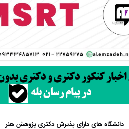
دانشگاه های دارای پذیرش دکتری ﭘﮋوﻫﺶ ﻫﻨﺮ