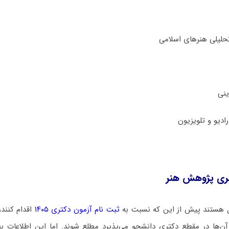
تری ﭘﮋوﻫﺶ ﻫﻨﺮ
 هستند پیش از این که نسبت به
ثبت نام آزمون دکتری ۱۴۰۵
اقدام کنند،
ن‌ها در مقطع دکتری دانشجو می‌پذیرد مطلع شوند. اما این اطلاعات به