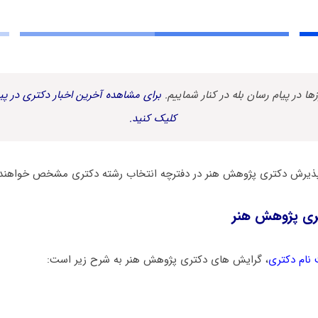
زها در پیام رسان بله در کنار شماییم.
برای مشاهده آخرین اخبار دکتری در پیا
کلیک کنید.
پذیرش دکتری ﭘﮋوﻫﺶ ﻫﻨﺮ در دفترچه انتخاب رشته دکتری مشخص خواهند
ری ﭘﮋوﻫﺶ ﻫﻨﺮ
 نام دکتری
، گرایش های دکتری ﭘﮋوﻫﺶ ﻫﻨﺮ به شرح زیر است: