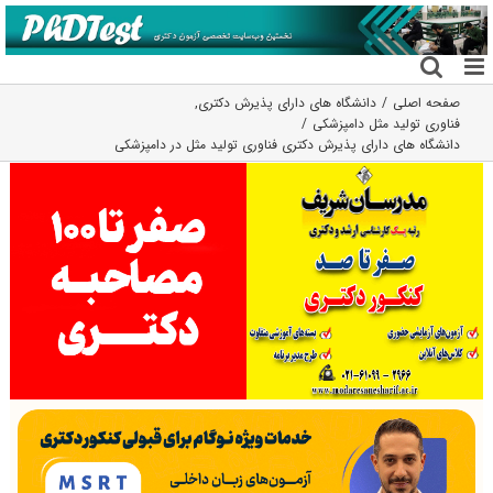
فتن
ه
حتوا
صفحه اصلی
دانشگاه های دارای پذیرش دکتری
,
فناوری تولید مثل دامپزشکی
دانشگاه های دارای پذیرش دکتری ﻓﻨﺎوری ﺗﻮﻟﻴﺪ ﻣﺜﻞ در داﻣﭙﺰشکی