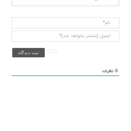
نام*
ایمیل
(منتشر
نخواهد
شد)*
0
نظرات