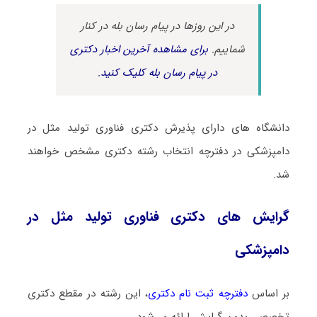
در این روزها در پیام رسان بله در کنار
شماییم.
برای مشاهده آخرین اخبار دکتری
در پیام رسان بله کلیک کنید.
دانشگاه های دارای پذیرش دکتری ﻓﻨﺎوری ﺗﻮﻟﻴﺪ ﻣﺜﻞ در
داﻣﭙﺰشکی در دفترچه انتخاب رشته دکتری مشخص خواهند
شد.
گرایش های دکتری ﻓﻨﺎوری ﺗﻮﻟﻴﺪ ﻣﺜﻞ در
داﻣﭙﺰشکی
بر اساس
دفترچه ثبت نام دکتری
، این رشته در مقطع دکتری
تخصصی بدون گرایش ارائه می‌شود.