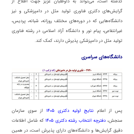
گذشته است، می‌تواند به داوطلبان عزیز جهت اطلاع از
گرایش‌های دکتری ﻓﻨﺎوری ﺗﻮﻟﻴﺪ ﻣﺜﻞ در داﻣﭙﺰشکی و نیز
دانشگاه‌هایی که در دوره‌های مختلف روزانه، شبانه، پردیس،
غیرانتفاعی، پیام نور و دانشگاه آزاد اﺳﻼمی در رشته ﻓﻨﺎوری
ﺗﻮﻟﻴﺪ ﻣﺜﻞ در داﻣﭙﺰشکی پذیرش دارند، کمک کند.
دانشگاه‌های سراسری
پس از اعلام
نتایج اولیه دکتری ۱۴۰۵
از سوی سازمان
سنجش،
دفترچه انتخاب رشته دکتری ۱۴۰۵
که شامل اطلاعات
دقیق گرایش‌ها و دانشگاه‌های دارای پذیرش است، در همین