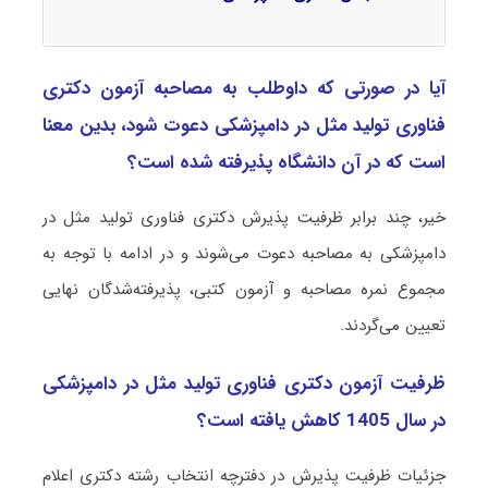
آیا در صورتی که داوطلب به مصاحبه آزمون دکتری
ﻓﻨﺎوری ﺗﻮﻟﻴﺪ ﻣﺜﻞ در داﻣﭙﺰشکی دعوت شود، بدین معنا
است که در آن دانشگاه پذیرفته شده است؟
خیر، چند برابر ظرفیت پذیرش دکتری ﻓﻨﺎوری ﺗﻮﻟﻴﺪ ﻣﺜﻞ در
داﻣﭙﺰشکی به مصاحبه دعوت می‌شوند و در ادامه با توجه به
مجموع نمره مصاحبه و آزمون کتبی، پذیرفته‌شدگان نهایی
تعیین می‌گردند.
ظرفیت آزمون دکتری ﻓﻨﺎوری ﺗﻮﻟﻴﺪ ﻣﺜﻞ در داﻣﭙﺰشکی
در سال 1405 کاهش یافته است؟
جزئیات ظرفیت پذیرش در دفترچه انتخاب رشته دکتری اعلام