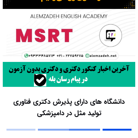
دانشگاه های دارای پذیرش دکتری ﻓﻨﺎوری
ﺗﻮﻟﻴﺪ ﻣﺜﻞ در داﻣﭙﺰشکی