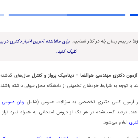
زها در پیام رسان بله در کنار شماییم.
برای مشاهده آخرین اخبار دکتری در پیا
کلیک کنید.
ی آزمون دکتری ﻣﻬﻨﺪسی ﻫﻮاﻓﻀﺎ – دﻳﻨﺎمیک ﭘﺮواز و ﻛﻨﺘﺮل
سال‌های گذشته ب
ند با توجه به شرایط خودشان تخمینی از دانشگاه محل قبولی داشته باشند.
در آزمون کتبی دکتری تخصصی به سؤالات عمومی (شامل
زبان عمومی 
. درصد کسب‌شده در هر یک از دروس امتحانی به همراه نمره تراز و ن
کتری
اعلام می‌شود.