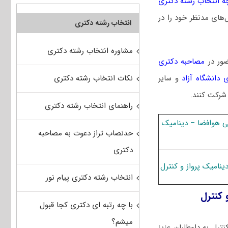
ه انتخاب رشته دکتری
‌های مدنظر خود را در
انتخاب رشته دکتری
مشاوره انتخاب رشته دکتری
ضور در
مصاحبه دکتری
نکات انتخاب رشته دکتری
 دانشگاه آزاد
و سایر
 شرکت کنند.
راهنمای انتخاب رشته دکتری
ی ﻫﻮاﻓﻀﺎ – دﻳﻨﺎمیک
حدنصاب تراز دعوت به مصاحبه
دکتری
ﻨﺎمیک ﭘﺮواز و ﻛﻨﺘﺮل
انتخاب رشته دکتری پیام نور
ﻛﻨﺘﺮل
با چه رتبه ای دکتری کجا قبول
میشم؟
ﺘﺮل به داوطلبان عزیز