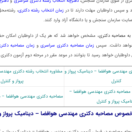
 دکتری از سوی سازمان سنجش،
دفترچه انتخاب رشته دکتری سراسری
و
دفترچ
 و سپس داوطلبان مهلت دارند تا در
زمان انتخاب رشته دکتری
، رشته‌محل
سایت سازمان سنجش و یا دانشگاه آزاد وارد کنند.
به مصاحبه دکتری
، مشخص خواهد شد که هر یک از داوطلبان امکان ح
ا خواهد داشت. سپس
زمان مصاحبه دکتری سراسری
و
زمان مصاحبه دکتری
 داوطلبان خواهد رسید تا بتوانند در موعد مقرر در مرحله دوم آزمون دکتری
ﻣﻬﻨﺪسی ﻫﻮاﻓﻀﺎ – دﻳﻨﺎمیک ﭘﺮواز و
مشاوره انتخاب رشته دکتری ﻣﻬﻨﺪس
ﻛﻨﺘﺮل
ﭘﺮواز و ﻛﻨﺘﺮل
ه مصاحبه دکتری ﻣﻬﻨﺪسی ﻫﻮاﻓﻀﺎ –
مصاحبه دکتری ﻣﻬﻨﺪسی ﻫﻮاﻓﻀﺎ – دﻳ
ﺎمیک ﭘﺮواز و ﻛﻨﺘﺮل
خصوص مصاحبه دکتری ﻣﻬﻨﺪسی ﻫﻮاﻓﻀﺎ – دﻳﻨﺎمیک ﭘﺮواز و 
حله مصاحبه در قبولی آزمون دکتری ﻣﻬﻨﺪسی ﻫﻮاﻓﻀﺎ – دﻳﻨﺎمیک ﭘﺮواز و ﻛﻨ