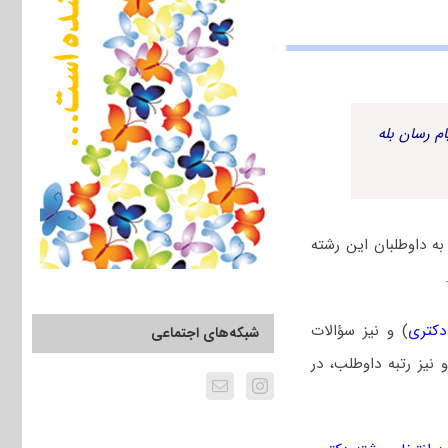
م رسان بله
ه داوطلبان این رشته
دکتری
) و نیز سؤالات
شبکه‌های اجتماعی
یز رتبه داوطلب، در