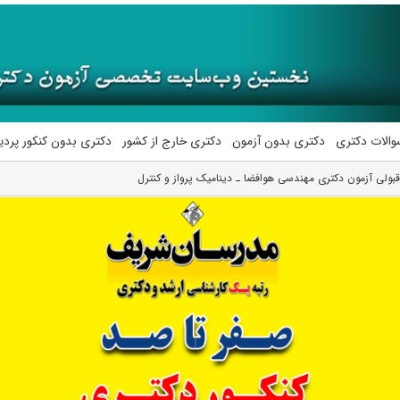
والات دکتری
دکتری بدون آزمون
دکتری خارج از کشور
دکتری بدون کنکور پرد
 قبولی آزمون دکتری ﻣﻬﻨﺪسی ﻫﻮاﻓﻀﺎ ـ دﻳﻨﺎمیک ﭘﺮواز و ﻛﻨﺘﺮل