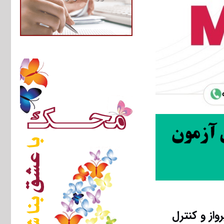
واز و ﻛﻨﺘﺮل