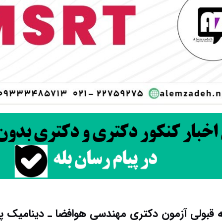
به قبولی آزمون دکتری ﻣﻬﻨﺪسی ﻫﻮاﻓﻀﺎ ـ دﻳﻨﺎمیک ﭘﺮ