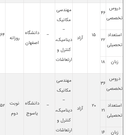
دروس
مهندسی
۴۶
تخصصی
مکانیک
–
دانشگاه
استعداد
۱۵
–
۶۴
آزاد
روزانه
۲۲
دینامیک،
اصفهان
تحصیلی
ﻛﻨﺘﺮل و
ارﺗﻌﺎﺷﺎت
زبان
۱۸
دروس
مهندسی
۳۶
تخصصی
مکانیک
–
دانشگاه
نوبت
استعداد
۲۰
–
۵۲
آزاد
۲۱
دینامیک،
یاسوج
دوم
تحصیلی
ﻛﻨﺘﺮل و
ارﺗﻌﺎﺷﺎت
زبان
۱۶