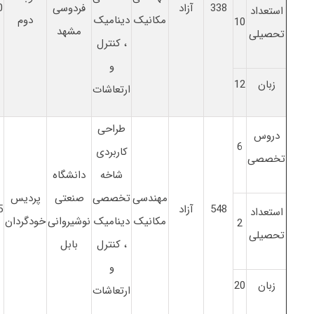
338
آزاد
فردوسی
0
استعداد
مکانیک
دینامیک
دوم
10
مشهد
تحصیلی
، کنترل
و
زبان
12
ارتعاشات
طراحی
دروس
6
کاربردی
تخصصی
شاخه
دانشگاه
مهندسی
تخصصی
صنعتی
پردیس
548
آزاد
5
استعداد
مکانیک
دینامیک
نوشیروانی
خودگردان
2
تحصیلی
، کنترل
بابل
و
زبان
20
ارتعاشات