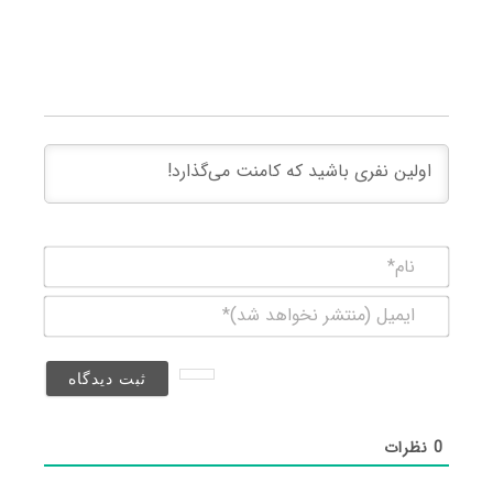
نام*
ایمیل
(منتشر
نخواهد
شد)*
0
نظرات