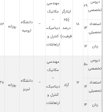
دروس
مهندسی
۲۹
تخصصی
ایثارگر
مکانیک
–
(۲۵
دانشگاه
استعداد
۱۸
–
۸۲
روزانه
۱۳
درصد
دینامیک،
ارومیه
تحصیلی
ظرفیت)
ﻛﻨﺘﺮل و
ارﺗﻌﺎﺷﺎت
زبان
۱۶
دروس
مهندسی
۵۰
تخصصی
مکانیک
–
دانشگاه
استعداد
۱۲
–
۳۸
آزاد
روزانه
۱۶
دینامیک،
تبریز
تحصیلی
ﻛﻨﺘﺮل و
ارﺗﻌﺎﺷﺎت
زبان
۱۴