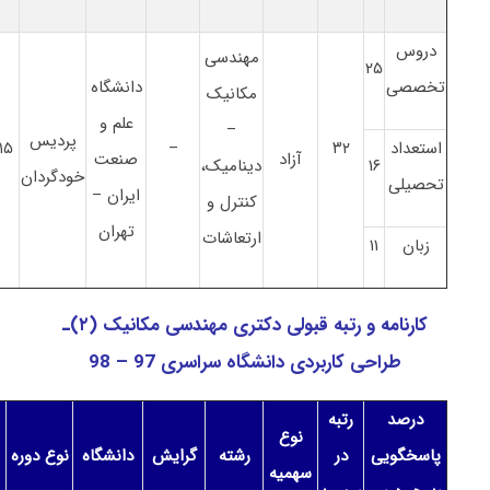
دروس
مهندسی
۲۵
تخصصی
دانشگاه
مکانیک
علم و
–
پردیس
استعداد
۳۲
–
۱۵
آزاد
صنعت
۱۶
دینامیک،
خودگردان
تحصیلی
ایران –
ﻛﻨﺘﺮل و
تهران
ارﺗﻌﺎﺷﺎت
زبان
۱۱
کارنامه و رتبه قبولی دکتری مهندسی مکانیک (۲)ـ
طراحی کاربردی دانشگاه سراسری 97 – 98
درصد
رتبه
نوع
پاسخگویی
در
رشته
گرایش
دانشگاه
نوع دوره
سهمیه