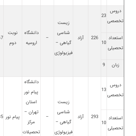
دروس
23
تخصصی
زیست
شناسی
دانشگاه
نوبت
استعداد
226
آزاد
–
67
10
گیاهی –
ارومیه
دوم
تحصیلی
فیزیولوژی
زبان
9
دانشگاه
دروس
13
پیام نور
تخصصی
زیست
استان
شناسی
تهران –
293
آزاد
–
پیام نور
85
استعداد
گیاهی –
مرکز
10
تحصیلی
فیزیولوژی
تحصیلات