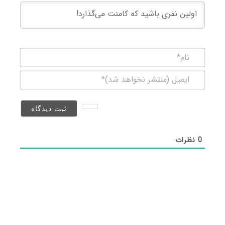
نام*
ایمیل
(منتشر
نخواهد
شد)*
0
نظرات