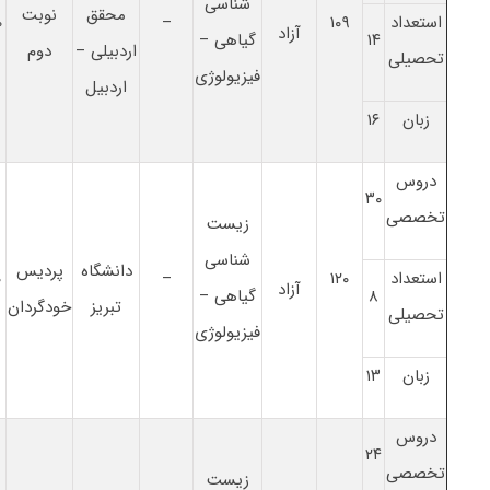
شناسی
محقق
نوبت
استعداد
۱۰۹
–
۰
آزاد
۱۴
گیاهی –
اردبیلی –
دوم
تحصیلی
فیزیولوژی
اردبیل
زبان
۱۶
دروس
۳۰
تخصصی
زیست
شناسی
دانشگاه
پردیس
استعداد
۱۲۰
–
۰
آزاد
۸
گیاهی –
تبریز
خودگردان
تحصیلی
فیزیولوژی
زبان
۱۳
دروس
۲۴
تخصصی
زیست