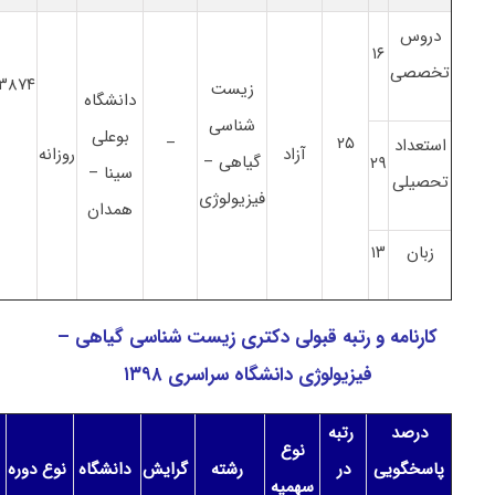
دروس
۱۶
تخصصی
۳۸۷۴
زیست
دانشگاه
شناسی
بوعلی
–
۲۵
استعداد
آزاد
روزانه
گیاهی –
۲۹
سینا –
تحصیلی
فیزیولوژی
همدان
زبان
۱۳
کارنامه و رتبه قبولی دکتری زیست شناسی گیاهی –
فیزیولوژی دانشگاه سراسری ۱۳۹۸
درصد
رتبه
نوع
پاسخگویی
در
رشته
گرایش
دانشگاه
نوع دوره
سهمیه