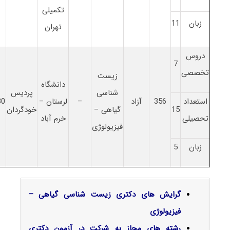
تکمیلی
زبان
11
تهران
دروس
7
تخصصی
زیست
دانشگاه
شناسی
پردیس
استعداد
356
آزاد
–
لرستان –
30
15
گیاهی –
خودگردان
تحصیلی
خرم آباد
فیزیولوژی
زبان
5
گرایش‌ های دکتری زیست شناسی گیاهی –
فیزیولوژی
رشته های مجاز به شرکت در آزمون دکتری