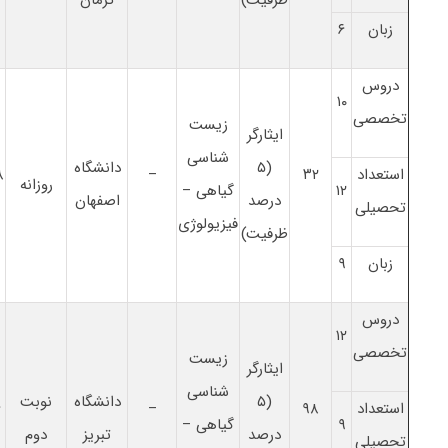
زبان
۶
دروس
۱۰
تخصصی
زیست
ایثارگر
شناسی
(۵
دانشگاه
استعداد
۳۲
–
۸
روزانه
۱۲
گیاهی –
درصد
اصفهان
تحصیلی
فیزیولوژی
ظرفیت)
زبان
۹
دروس
۱۲
تخصصی
زیست
ایثارگر
شناسی
(۵
دانشگاه
نوبت
استعداد
۹۸
–
۶
۹
گیاهی –
درصد
تبریز
دوم
تحصیلی