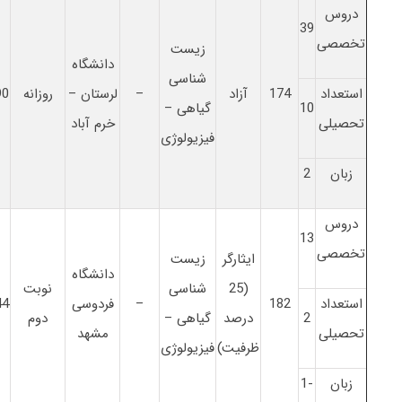
دروس
39
تخصصی
زیست
دانشگاه
شناسی
استعداد
174
آزاد
–
لرستان –
روزانه
90
10
گیاهی –
تحصیلی
خرم آباد
فیزیولوژی
زبان
2
دروس
13
تخصصی
ایثارگر
زیست
دانشگاه
(25
شناسی
نوبت
استعداد
182
–
فردوسی
44
2
درصد
گیاهی –
دوم
تحصیلی
مشهد
ظرفیت)
فیزیولوژی
زبان
-1