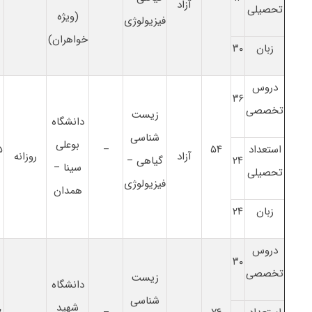
آزاد
تحصیلی
(ویژه
فیزیولوژی
خواهران)
زبان
۳۰
دروس
۳۶
تخصصی
زیست
دانشگاه
شناسی
بوعلی
استعداد
۵۴
–
۵
آزاد
روزانه
۲۴
گیاهی –
سینا –
تحصیلی
فیزیولوژی
همدان
زبان
۲۴
دروس
۳۰
تخصصی
زیست
دانشگاه
شناسی
شهید