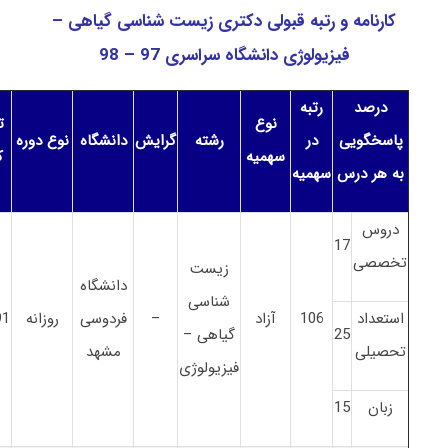
کارنامه و رتبه قبولی دکتری زیست شناسی گیاهی –
فیزیولوژی دانشگاه سراسری 97 – 98
درصد
رتبه
نوع
ت
پاسخگویی
در
رشته
گرایش
دانشگاه
نوع دوره
سهمیه
ک
به هر درس
سهمیه
دروس
17
تخصصی
زیست
دانشگاه
شناسی
استعداد
106
آزاد
–
فردوسی
روزانه
91
25
گیاهی –
تحصیلی
مشهد
فیزیولوژی
زبان
15