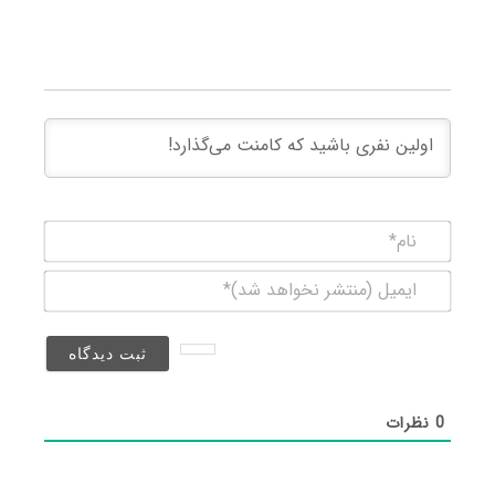
نام*
ایمیل
(منتشر
نخواهد
شد)*
0
نظرات