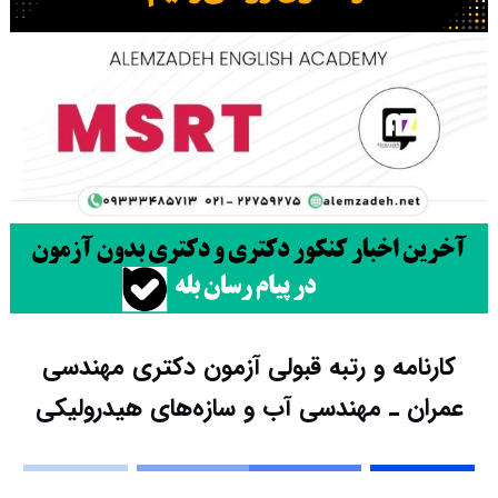
کارنامه و رتبه قبولی آزمون دکتری ﻣﻬﻨﺪسی
ﻋﻤﺮان ـ مهندسی آب و ﺳﺎزهﻫﺎی هیدرولیکی