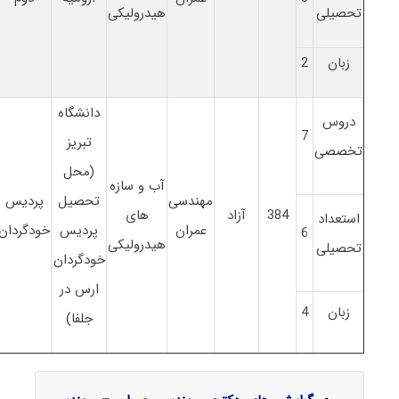
تحصیلی
هیدرولیکی
زبان
2
دانشگاه
دروس
7
تبریز
تخصصی
(محل
آب و سازه
مهندسی
تحصیل
پردیس
384
آزاد
های
استعداد
عمران
پردیس
خودگردان
6
هیدرولیکی
تحصیلی
خودگردان
ارس در
زبان
4
جلفا)