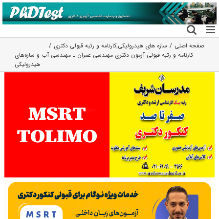
فتن
ه
حتوا
صفحه اصلی
سازه های هیدرولیکی
,
کارنامه و رتبه قبولی دکتری
کارنامه و رتبه قبولی آزمون دکتری ﻣﻬﻨﺪسی ﻋﻤﺮان ـ مهندسی آب و ﺳﺎزهﻫﺎی
هیدرولیکی