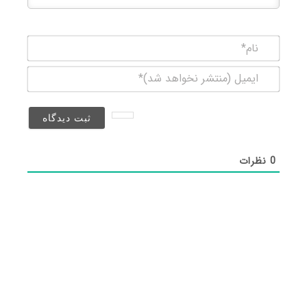
نام*
ایمیل
(منتشر
نخواهد
شد)*
0
نظرات