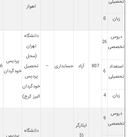
تحصیلی
اهواز
زبان
0
دانشگاه
دروس
26
تهران
تخصصی
(محل
پردیس
807
آزاد
حسابداری
–
تحصیل
46
استعداد
خودگردان
6
پردیس
تحصیلی
خودگردان
زبان
4
البرز کرج)
دروس
9
تخصصی
ایثارگر
دانشگاه
(5
پردیس