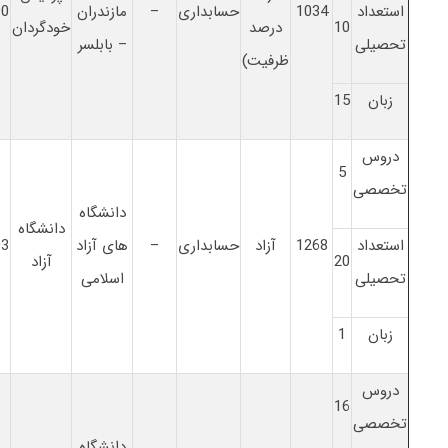
استعداد
1034
حسابداری
–
مازندران
90
10
درصد
خودگردان
تحصیلی
– بابلسر
ظرفیت)
زبان
15
دروس
5
تخصصی
دانشگاه
دانشگاه
استعداد
1268
آزاد
حسابداری
–
های آزاد
93
20
آزاد
تحصیلی
اسلامی
زبان
1
دروس
16
تخصصی
دانشگاه