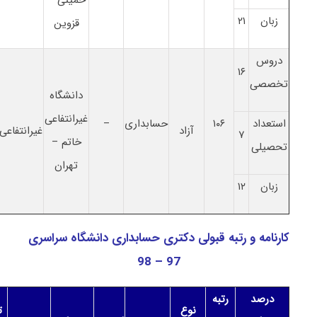
زبان
۲۱
قزوین
دروس
۱۶
تخصصی
دانشگاه
غیرانتفاعی
استعداد
۱۰۶
حسابداری
–
آزاد
غیرانتفاعی
۷
خاتم –
تحصیلی
تهران
زبان
۱۲
کارنامه و رتبه قبولی دکتری حسابداری دانشگاه سراسری
97 – 98
درصد
رتبه
نوع
ت