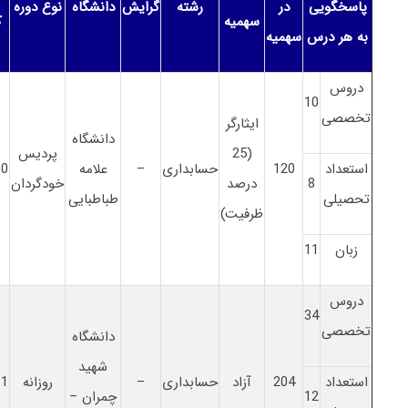
پاسخگویی
در
رشته
گرایش
دانشگاه
نوع دوره
سهمیه
ک
به هر درس
سهمیه
دروس
10
تخصصی
ایثارگر
دانشگاه
(25
پردیس
استعداد
120
حسابداری
–
علامه
00
8
درصد
خودگردان
تحصیلی
طباطبایی
ظرفیت)
زبان
11
دروس
34
تخصصی
دانشگاه
شهید
استعداد
204
آزاد
حسابداری
–
روزانه
81
12
چمران –