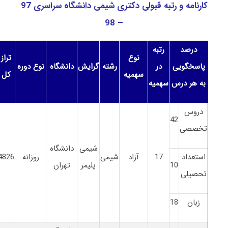
کارنامه و رتبه قبولی دکتری شیمی دانشگاه سراسری 97
– 98
درصد
رتبه
نوع
تراز
پاسخگویی
در
رشته
گرایش
دانشگاه
نوع دوره
سهمیه
کل
به هر درس
سهمیه
دروس
42
تخصصی
شیمی
دانشگاه
استعداد
17
آزاد
شیمی
روزانه
4826
10
پلیمر
تهران
تحصیلی
زبان
18