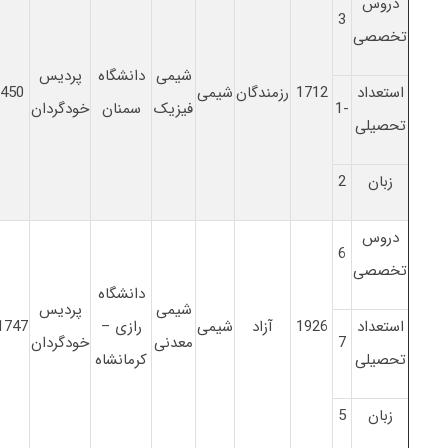
دروس
3
تخصصی
شیمی
دانشگاه
پردیس
استعداد
1712
رزمندگان
شیمی
450
-1
فیزیک
سمنان
خودگردان
تحصیلی
زبان
2
دروس
6
تخصصی
دانشگاه
شیمی
پردیس
استعداد
1926
آزاد
شیمی
رازی –
1747
7
معدنی
خودگردان
تحصیلی
کرمانشاه
زبان
5