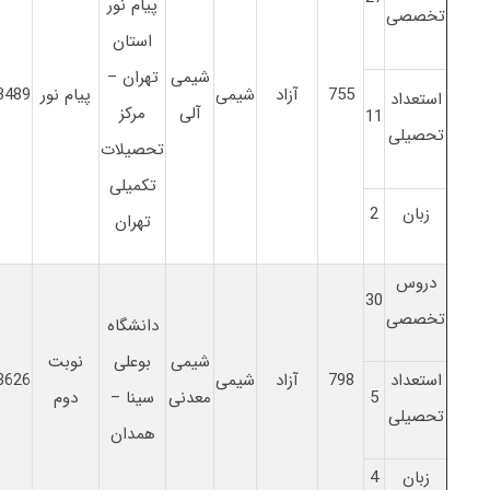
پیام نور
تخصصی
استان
شیمی
تهران –
755
آزاد
شیمی
پیام نور
3489
استعداد
آلی
مرکز
11
تحصیلی
تحصیلات
تکمیلی
زبان
2
تهران
دروس
30
تخصصی
دانشگاه
شیمی
بوعلی
نوبت
استعداد
798
آزاد
شیمی
3626
5
معدنی
سینا –
دوم
تحصیلی
همدان
زبان
4