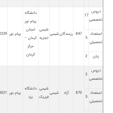
دروس
دانشگاه
17
تخصصی
پیام نور
شیمی
استان
استعداد
847
رزمندگان
شیمی
پیام نور
2239
5
تجزیه
کرمان –
تحصیلی
مرکز
کرمان
زبان
2
دروس
3
تخصصی
شیمی
دانشگاه
استعداد
870
آزاد
شیمی
پیام نور
3021
5
فیزیک
یزد
تحصیلی