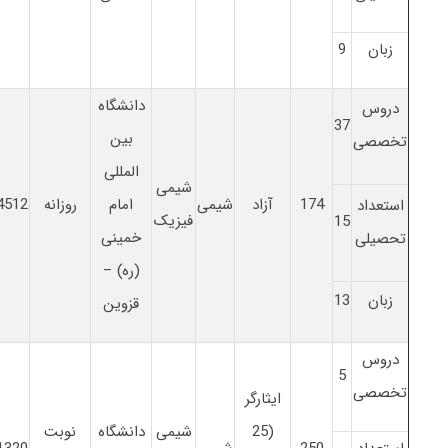
زبان
9
دانشگاه
دروس
37
بین
تخصصی
المللی
شیمی
174
آزاد
شیمی
امام
روزانه
4512
استعداد
فیزیک
15
خمینی
تحصیلی
(ره) –
زبان
13
قزوین
دروس
5
تخصصی
ایثارگر
(25
شیمی
دانشگاه
نوبت