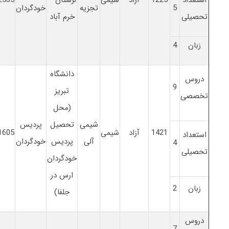
5
تجزیه
خودگردان
تحصیلی
خرم آباد
زبان
4
دانشگاه
دروس
9
تبریز
تخصصی
(محل
شیمی
تحصیل
پردیس
1421
آزاد
شیمی
1605
استعداد
آلی
پردیس
خودگردان
4
تحصیلی
خودگردان
ارس در
زبان
2
جلفا)
دروس
7