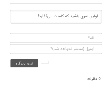
نام*
ایمیل
(منتشر
نخواهد
شد)*
0
نظرات