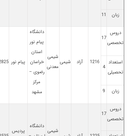
زبان
11
دانشگاه
دروس
17
پیام نور
تخصصی
استان
شیمی
1216
آزاد
شیمی
خراسان
پیام نور
2825
استعداد
معدنی
4
رضوی –
تحصیلی
مرکز
زبان
9
مشهد
دروس
17
تخصصی
دانشگاه
شیمی
پردیس
استعداد
1225
آزاد
شیمی
لرستان –
2535