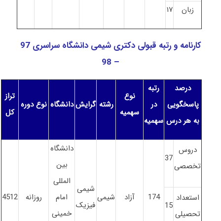
زبان
۱۷
کارنامه و رتبه قبولی دکتری شیمی دانشگاه سراسری 97
– 98
درصد
رتبه
نوع
تراز
پاسخگویی
در
رشته
گرایش
دانشگاه
نوع دوره
سهمیه
کل
به هر درس
سهمیه
دانشگاه
دروس
37
بین
تخصصی
المللی
شیمی
174
آزاد
شیمی
امام
روزانه
4512
استعداد
فیزیک
15
خمینی
تحصیلی