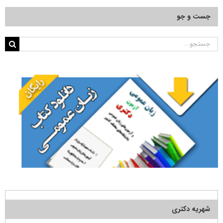
جست و جو
جستجو
برای:
شهریه دکتری