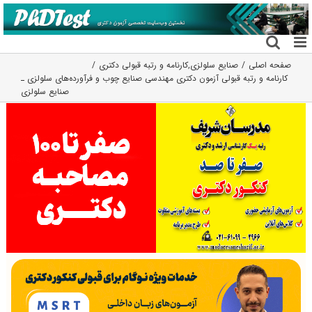
فتن
ه
حتوا
صفحه اصلی
صنایع سلولزی
,
کارنامه و رتبه قبولی دکتری
کارنامه و رتبه قبولی آزمون دکتری ﻣﻬﻨﺪسی صنایع چوب و فرآورده‌های سلولزی ـ
صنایع سلولزی