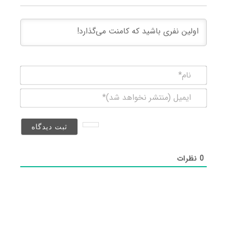
نام*
ایمیل
(منتشر
نخواهد
شد)*
0
نظرات