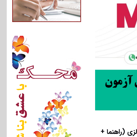
ی (راهنما +