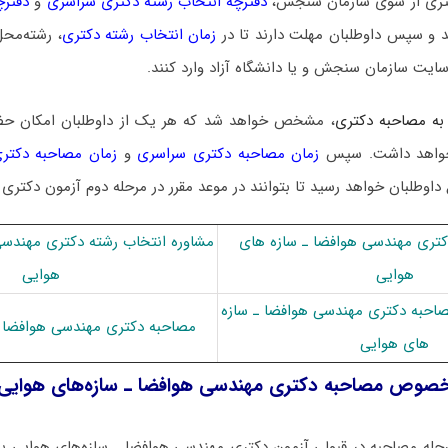
 دکتری از سوی سازمان سنجش،
دفترچه انتخاب رشته دکتری سراسری
و
دفترچ
 و سپس داوطلبان مهلت دارند تا در
زمان انتخاب رشته دکتری
، رشته‌محل
سایت سازمان سنجش و یا دانشگاه آزاد وارد کنند.
به مصاحبه دکتری
، مشخص خواهد شد که هر یک از داوطلبان امکان ح
ا خواهد داشت. سپس
زمان مصاحبه دکتری سراسری
و
زمان مصاحبه دکتری
 داوطلبان خواهد رسید تا بتوانند در موعد مقرر در مرحله دوم آزمون دکتری
تری ﻣﻬﻨﺪسی ﻫﻮاﻓﻀﺎ ـ ﺳﺎزه ﻫﺎی
مشاوره انتخاب رشته دکتری ﻣﻬﻨﺪسی
هوایی
هوایی
مصاحبه دکتری ﻣﻬﻨﺪسی ﻫﻮاﻓﻀﺎ ـ ﺳﺎزه
مصاحبه دکتری ﻣﻬﻨﺪسی ﻫﻮاﻓﻀﺎ ـ
ﻫﺎی هوایی
خصوص مصاحبه دکتری ﻣﻬﻨﺪسی ﻫﻮاﻓﻀﺎ ـ ﺳﺎزهﻫﺎی هوایی
حله مصاحبه در قبولی آزمون دکتری ﻣﻬﻨﺪسی ﻫﻮاﻓﻀﺎ ـ ﺳﺎزهﻫﺎی هوایی به 