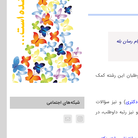
م رسان بله
طلبان این رشته کمک
دکتری
) و نیز سؤالات
شبکه‌های اجتماعی
یز رتبه داوطلب، در