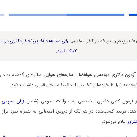
زها در پیام رسان بله در کنار شماییم.
برای مشاهده آخرین اخبار دکتری در پیا
کلیک کنید.
لی آزمون دکتری ﻣﻬﻨﺪسی ﻫﻮاﻓﻀﺎ ـ ﺳﺎزهﻫﺎی هوایی
سال‌های گذشته به داو
ا توجه به شرایط خودشان تخمینی از دانشگاه محل قبولی داشته باشند.
در آزمون کتبی دکتری تخصصی به سؤالات عمومی (شامل
زبان عمومی 
. درصد کسب‌شده در هر یک از دروس امتحانی به همراه نمره تراز و ن
کتری
اعلام می‌شود.