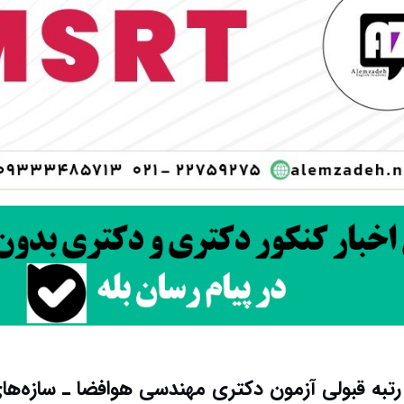
 رتبه قبولی آزمون دکتری ﻣﻬﻨﺪسی ﻫﻮاﻓﻀﺎ ـ ﺳﺎزهﻫﺎ