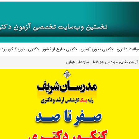
والات دکتری
دکتری بدون آزمون
دکتری خارج از کشور
دکتری بدون کنکور پرد
لی آزمون دکتری ﻣﻬﻨﺪسی ﻫﻮاﻓﻀﺎ ـ ﺳﺎزهﻫﺎی هوایی