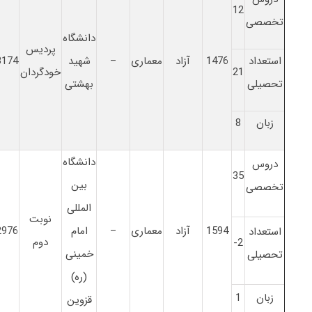
12
تخصصی
دانشگاه
پردیس
استعداد
1476
آزاد
معماری
–
شهید
3174
21
خودگردان
تحصیلی
بهشتی
زبان
8
دانشگاه
دروس
35
بین
تخصصی
المللی
نوبت
1594
آزاد
معماری
–
امام
2976
استعداد
دوم
2-
خمینی
تحصیلی
(ره)
زبان
1
قزوین