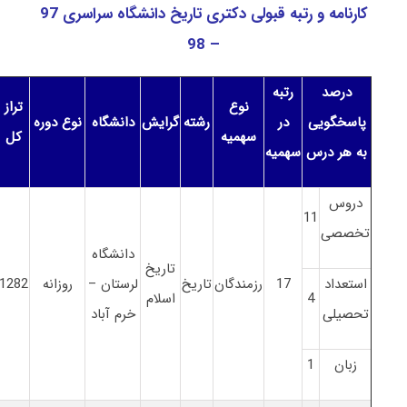
کارنامه و رتبه قبولی دکتری تاریخ دانشگاه سراسری 97
– 98
درصد
رتبه
نوع
تراز
پاسخگویی
در
رشته
گرایش
دانشگاه
نوع دوره
سهمیه
کل
به هر درس
سهمیه
دروس
11
تخصصی
دانشگاه
تاریخ
استعداد
17
رزمندگان
تاریخ
لرستان –
روزانه
1282
4
اسلام
تحصیلی
خرم آباد
زبان
1