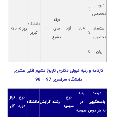
دروس
5
تخصصی
فرقه
دانشگاه
استعداد
304
آزاد
های
–
روزانه
725
3
تبریز
تحصیلی
تشیع
زبان
0
کارنامه و رتبه قبولی دکتری تاریخ تشیع اثنی عشری
دانشگاه سراسری 97 – 98
درصد
رتبه
نوع
نوع
تراز
پاسخگویی
در
رشته
گرایش
دانشگاه
سهمیه
دوره
کل
به هر درس
سهمیه