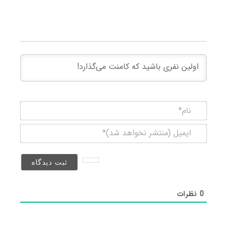
نام*
ایمیل
(منتشر
نخواهد
شد)*
0
نظرات