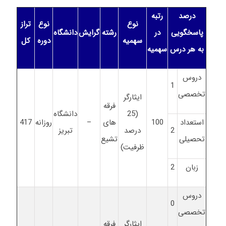
درصد
رتبه
نوع
نوع
تراز
پاسخگویی
در
رشته
گرایش
دانشگاه
سهمیه
دوره
کل
به هر درس
سهمیه
دروس
1
تخصصی
ایثارگر
فرقه
(25
دانشگاه
استعداد
100
های
–
روزانه
417
2
درصد
تبریز
تحصیلی
تشیع
ظرفیت)
زبان
2
دروس
0
تخصصی
ایثارگر
فرقه