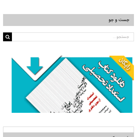
جست و جو
جستجو
برای: