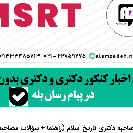
احبه دکتری تاریخ اسلام (راهنما + سؤالات مصاحبه