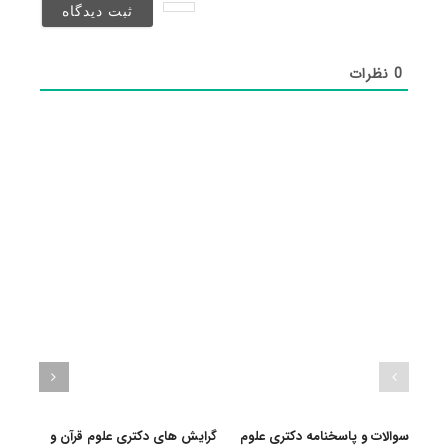
شد)*
0
نظرات
سوالات و پاسخنامه دکتری علوم
گرایش های دکتری ﻋﻠﻮم ﻗﺮآن و
دانلو