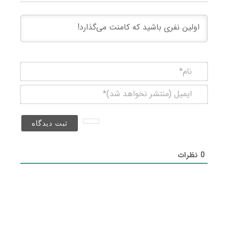
نام*
ایمیل
(منتشر
نخواهد
شد)*
0
نظرات