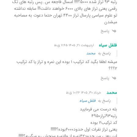
رتبه ۹۳ تراز شده ۵۰۰۰؟!!!! امسال فاجعه س…پس رتبه های تک
رقمی یعنی تراز های بالای ۶۰۰۰ خواهند داشت!!! سابقه نداشته
تو علوم سیاسی پارسال تراز ۴۴۰۰ تهران حتما دعوت به مصاحبه
میشدن
پاسخ
فلفل سیاه
اردیبهشت ۲۱, ۱۴۰۵ ۷:۴۵ ق٫ظ
پاسخ به
محمد
میشه لطفا بگید کد ترکیب ۱ بوده این نمره و تراز یا کد ترکیب
۲؟؟؟
پاسخ
محمد
خرداد ۳۰, ۱۴۰۵ ۱۰:۲۶ ق٫ظ
پاسخ به
فلفل سیاه
بله درست می فرمایید
رتبه۹۳تراز۴۹۵۰
کد ترکیب۲ بوده
یعنی تراز نفرات اول حدود۶۰۰۰بوده؟!!!!!!
این یعنی من حدود۴۲نمره از ۵۰نمره سنجش رو میگیرم؟!!!!!