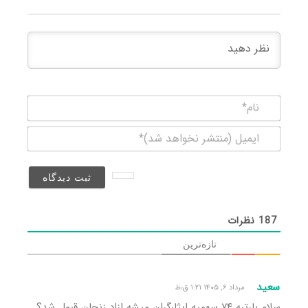
نام*
ایمیل
(منتشر
نخواهد
شد)*
187
نظرات
تازه‌ترین
سعید
مرداد ۶, ۱۴۰۵ ۱:۲۱ ق٫ظ
سلام بارتبه ۷۴ سهمیه ایثارگران میشه ازاد زنجان قبول شد؟