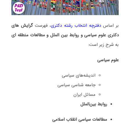
بر اساس
دفترچه انتخاب رشته دکتری
، فهرست
گرایش های
دکتری ﻋﻠﻮم ﺳﻴﺎسی و رواﺑﻂ بین اﻟﻤﻠﻞ و مطالعات منطقه ای
به شرح زیر است:
علوم سیاسی
اﻧﺪﻳﺸﻪﻫﺎی ﺳﻴﺎسی
ﺟﺎمعه شناسی ﺳﻴﺎسی
مساﺋﻞ اﻳﺮان
رواﺑﻂ بین‌اﻟﻤﻠﻞ
ﻣﻄﺎﻟﻌﺎت ﺳﻴﺎسی اﻧﻘﻼب اﺳﻼمی