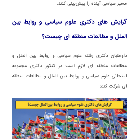
مسیر سیاسی آینده را پیش‌بینی کنند.
گرایش های دکتری ﻋﻠﻮم ﺳﻴﺎسی و رواﺑﻂ بین
اﻟﻤﻠﻞ و مطالعات منطقه ای چیست؟
داوطلبان دکتری رشته ﻋﻠﻮم ﺳﻴﺎسی و رواﺑﻂ بین اﻟﻤﻠﻞ و
مطالعات منطقه ای لازم است در کنکور دکتری مجموعه
امتحانی ﻋﻠﻮم ﺳﻴﺎسی و رواﺑﻂ بین اﻟﻤﻠﻞ و مطالعات منطقه
ای شرکت کنند.