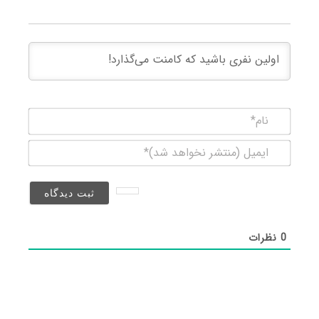
نام*
ایمیل
(منتشر
نخواهد
شد)*
0
نظرات