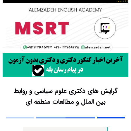
گرایش های دکتری ﻋﻠﻮم ﺳﻴﺎسی و رواﺑﻂ
بین اﻟﻤﻠﻞ و مطالعات منطقه ای