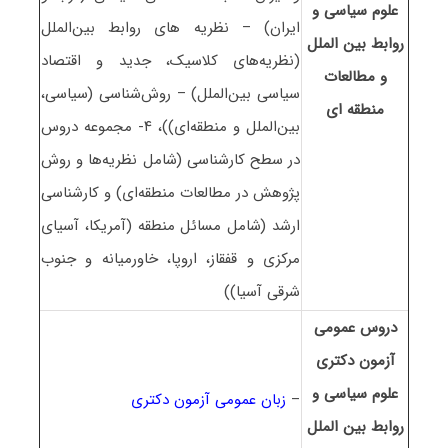
ﻋﻠﻮم ﺳﻴﺎسی و
ایران) – نظریه های روابط بین‌الملل
رواﺑﻂ بین اﻟﻤﻠﻞ
(نظریه‌های کلاسیک، جدید و اقتصاد
و مطالعات
سیاسی بین‌الملل) – روش‌شناسی (سیاسی،
منطقه ای
بین‌الملل و منطقه‌ای))، ۴- مجموعه دروس
در سطح کارشناسی (ﺷﺎﻣﻞ ﻧﻈﺮﻳﻪﻫﺎ و روش
ﭘﮋوﻫﺶ در ﻣﻄﺎﻟﻌﺎت ﻣﻨﻄﻘﻪای) و ﻛﺎرﺷﻨﺎسی
ارﺷﺪ (ﺷﺎﻣﻞ ﻣﺴﺎﺋﻞ ﻣﻨﻄﻘﻪ (آﻣﺮﻳﻜﺎ، آﺳﻴﺎی
ﻣﺮﻛﺰی و ﻗﻔﻘﺎز، اروﭘﺎ، ﺧﺎورﻣﻴﺎﻧﻪ و ﺟﻨﻮب
ﺷﺮقی آﺳﻴﺎ))
دروس عمومی
آزمون دکتری
ﻋﻠﻮم ﺳﻴﺎسی و
–
زبان عمومی آزمون دکتری
رواﺑﻂ بین اﻟﻤﻠﻞ