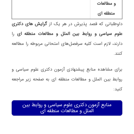
و مطالعات
منطقه ای
داوطلبانی که قصد پذیرش در هر یک از
گرایش های دکتری
ﻋﻠﻮم ﺳﻴﺎسی و رواﺑﻂ بین اﻟﻤﻠﻞ و مطالعات منطقه ای
را
دارند، لازم است کلیه سرفصل‌های امتحانی مربوطه را مطالعه
کنند.
برای مشاهده منابع پیشنهادی آزمون دکتری ﻋﻠﻮم ﺳﻴﺎسی و
رواﺑﻂ بین اﻟﻤﻠﻞ و مطالعات منطقه ای به صفحه زیر مراجعه
کنید:
منابع آزمون دکتری ﻋﻠﻮم ﺳﻴﺎسی و رواﺑﻂ بین
اﻟﻤﻠﻞ و مطالعات منطقه ای