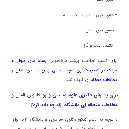
– حقوق بین الملل بشر دوستانه
– حقوق بین الملل
– اقتصاد نفت و گاز
برای کسب اطلاعات بیشتر درخصوص
رشته های مجاز به
شرکت در کنکور دکتری ﻋﻠﻮم ﺳﻴﺎسی و رواﺑﻂ بین اﻟﻤﻠﻞ و
مطالعات منطقه ای
کلیک کنید.
برای پذیرش دکتری ﻋﻠﻮم ﺳﻴﺎسی و رواﺑﻂ بین اﻟﻤﻠﻞ و
مطالعات منطقه ای دانشگاه آزاد چه باید کرد؟
با توجه به ادغام کنکور دکتری سراسری و دانشگاه آزاد، برای
پذیرش در مقطع دکتری این رشته نیز لازم است در همان