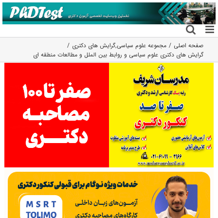
فتن
ه
حتوا
صفحه اصلی
مجموعه علوم سیاسی
,
گرایش های دکتری
گرایش های دکتری ﻋﻠﻮم ﺳﻴﺎسی و رواﺑﻂ بین اﻟﻤﻠﻞ و مطالعات منطقه ای