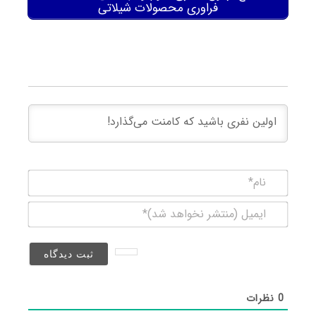
ﻓﺮاوری ﻣﺤﺼﻮﻻت شیلاتی
نام*
ایمیل
(منتشر
نخواهد
شد)*
0
نظرات