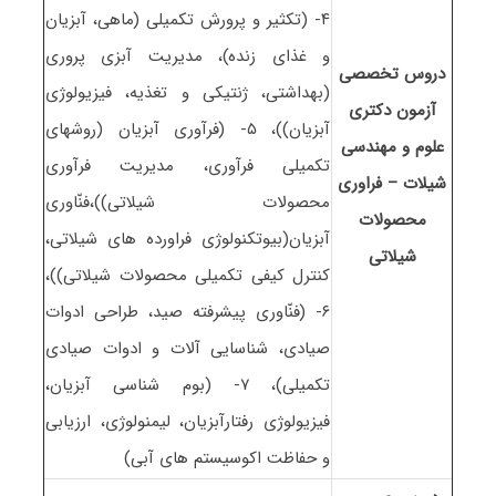
۴- (تکثیر و پرورش تکمیلی (ماهی، آبزیان
و غذای زنده)، مدیریت آبزی پروری
دروس تخصصی
(بهداشتی، ژنتیکی و تغذیه، فیزیولوژی
آزمون دکتری
آبزیان))، ۵- (فرآوری آبزیان (روشهای
علوم و مهندسی
تکمیلی فرآوری، مدیریت فرآوری
شیلات – ﻓﺮاوری
محصولات شیلاتی))،فنّاوری
ﻣﺤﺼﻮﻻت
آبزیان(بیوتکنولوژی فراورده های شیلاتی،
شیلاتی
کنترل کیفی تکمیلی محصولات شیلاتی))،
۶- (فنّاوری پیشرفته صید، طراحی ادوات
صیادی، شناسایی آلات و ادوات صیادی
تکمیلی)، ۷- (بوم شناسی آبزیان،
فیزیولوژی رفتارآبزیان، لیمنولوژی، ارزیابی
و حفاظت اکوسیستم های آبی)