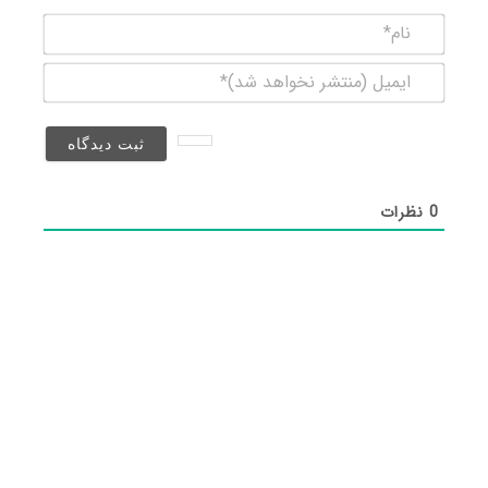
نام*
ایمیل
(منتشر
نخواهد
شد)*
0
نظرات